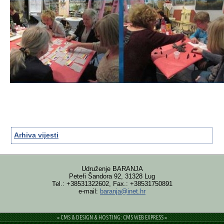
Arhiva vijesti
Udruženje BARANJA
Petefi Šandora 92, 31328 Lug
Tel.: +38531322602, Fax.: +38531750891
e-mail:
baranja@inet.hr
= CMS & DESIGN & HOSTING: CMS WEB EXPRESS =