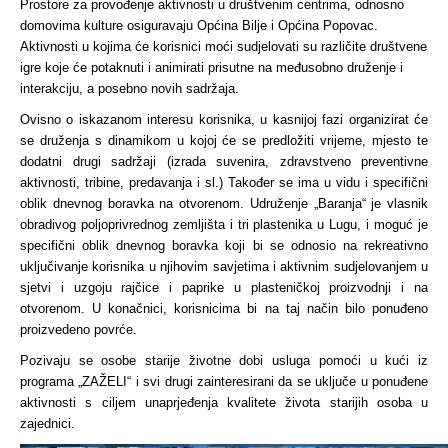
Prostore za provođenje aktivnosti u društvenim centrima, odnosno
domovima kulture osiguravaju Općina Bilje i Općina Popovac.
Aktivnosti u kojima će korisnici moći sudjelovati su različite društvene
igre koje će potaknuti i animirati prisutne na međusobno druženje i
interakciju, a posebno novih sadržaja.
Ovisno o iskazanom interesu korisnika, u kasnijoj fazi organizirat će
se druženja s dinamikom u kojoj će se predložiti vrijeme, mjesto te
dodatni drugi sadržaji (izrada suvenira, zdravstveno preventivne
aktivnosti, tribine, predavanja i sl.) Također se ima u vidu i specifični
oblik dnevnog boravka na otvorenom. Udruženje „Baranja“ je vlasnik
obradivog poljoprivrednog zemljišta i tri plastenika u Lugu, i moguć je
specifični oblik dnevnog boravka koji bi se odnosio na rekreativno
uključivanje korisnika u njihovim savjetima i aktivnim sudjelovanjem u
sjetvi i uzgoju rajčice i paprike u plasteničkoj proizvodnji i na
otvorenom. U konačnici, korisnicima bi na taj način bilo ponuđeno
proizvedeno povrće.
Pozivaju se osobe starije životne dobi usluga pomoći u kući iz
programa „ZAŽELI“ i svi drugi zainteresirani da se uključe u ponuđene
aktivnosti s ciljem unaprjeđenja kvalitete života starijih osoba u
zajednici.