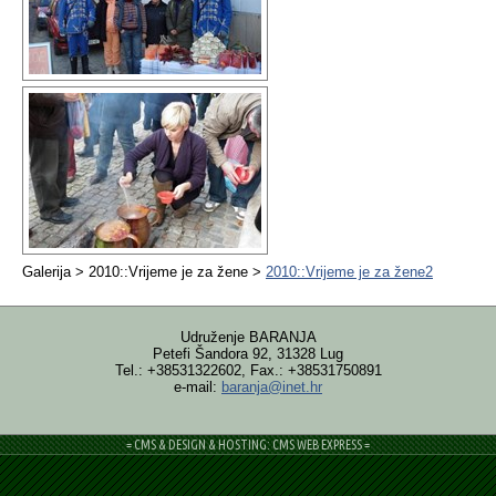
Galerija > 2010::Vrijeme je za žene >
2010::Vrijeme je za žene2
Udruženje BARANJA
Petefi Šandora 92, 31328 Lug
Tel.: +38531322602, Fax.: +38531750891
e-mail:
baranja@inet.hr
= CMS & DESIGN & HOSTING: CMS WEB EXPRESS =