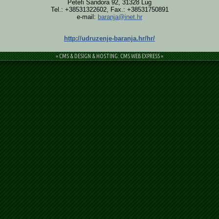
Petefi Šandora 92, 31328 Lug
Tel.: +38531322602, Fax.: +38531750891
e-mail:
baranja@inet.hr
http://udruzenje-baranja.hr/hr/
= CMS & DESIGN & HOSTING: CMS WEB EXPRESS =