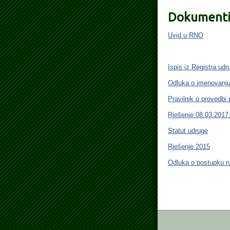
Dokument
Uvid u RNO
Ispis iz Registra ud
Odluka o imenovanju
Pravilnik o provedb
Rješenje 08.03.2017
Statut udruge
Rješenje 2015
Odluka o postupku 